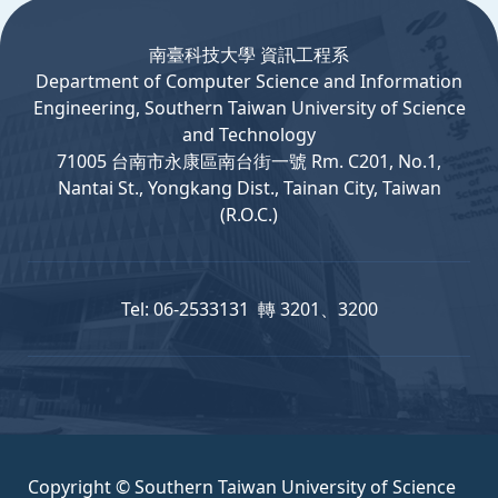
南臺科技大學 資訊工程系
Department
of
Computer
Science and Information
Engineering, Southern Taiwan University of Science
and Technology
71005 台南市永康區南台街一號 Rm. C201, No.1,
Nantai St., Yongkang Dist., Tainan City, Taiwan
(R.O.C.)
Tel: 06-2533131 轉 3201、3200
Copyright © Southern Taiwan University of Science