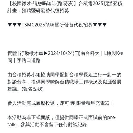
【校園徵才-請您喝咖啡(路易莎)】台積電2025預辦登積
計畫：預聘暨研發替代役招募
▼▼▼TSMC2025預聘暨研發替代役招募▼▼▼
實體|行動徵才車►2024/10/24(四)南台科大｜L棟與K棟
間十字路口道路
由台積招募小組協助同學配對台積學長姐進行一對一的
對談分享，提供同學瞭解台積職場工作概況及職涯發展
建議。(報名點我)
參與活動完成履歷投遞，即可 獲 限量積星充電器！
本活動為非正式面談，僅提供同學正式面試前的pre-
talk，參與活動不會留下任何對談紀錄