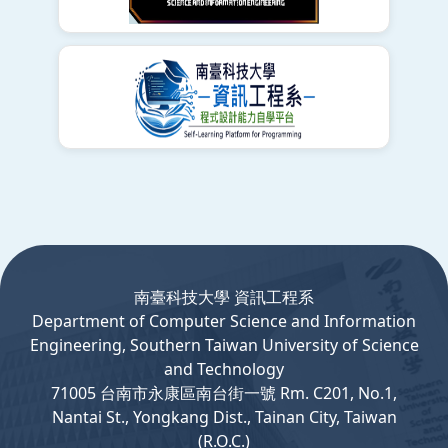
:::
南臺科技大學 資訊工程系
Department
of
Computer
Science and Information
Engineering, Southern Taiwan University of Science
and Technology
71005 台南市永康區南台街一號 Rm. C201, No.1,
Nantai St., Yongkang Dist., Tainan City, Taiwan
(R.O.C.)