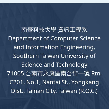
南臺科技大學 資訊工程系
Department
of
Computer
Science
and Information Engineering,
Southern Taiwan University of
Science and Technology
71005 台南市永康區南台街一號 Rm.
C201, No.1, Nantai St., Yongkang
Dist., Tainan City, Taiwan (R.O.C.)