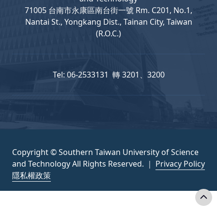
71005 台南市永康區南台街一號 Rm. C201, No.1,
Nantai St., Yongkang Dist., Tainan City, Taiwan
(R.O.C.)
Tel: 06-2533131 轉 3201、3200
Copyright © Southern Taiwan University of Science
and Technology All Rights Reserved. ｜
Privacy Policy
隱私權政策