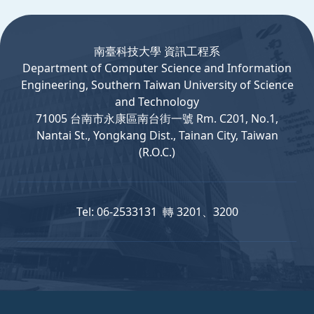
:::
南臺科技大學 資訊工程系
Department
of
Computer
Science and Information
Engineering, Southern Taiwan University of Science
and Technology
71005 台南市永康區南台街一號 Rm. C201, No.1,
Nantai St., Yongkang Dist., Tainan City, Taiwan
(R.O.C.)
Tel: 06-2533131 轉 3201、3200