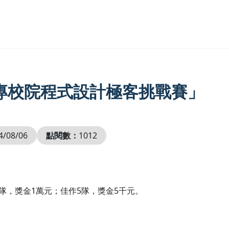
國大專校院程式設計極客挑戰賽」
4/08/06
點閱數：
1012
隊，獎金1萬元；佳作5隊，獎金5千元。