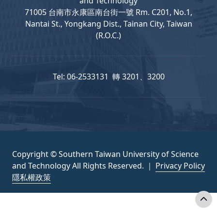
and Technology
71005 台南市永康區南台街一號 Rm. C201, No.1,
Nantai St., Yongkang Dist., Tainan City, Taiwan
(R.O.C.)
Tel: 06-2533131 轉 3201、3200
Copyright © Southern Taiwan University of Science
and Technology All Rights Reserved. ｜
Privacy Policy
隱私權政策