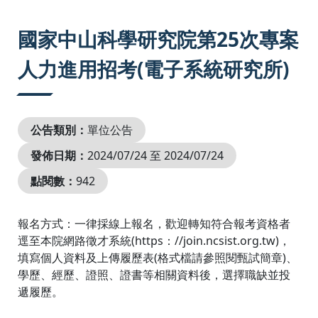
:::
國家中山科學研究院第25次專案
人力進用招考(電子系統研究所)
公告類別：
單位公告
發佈日期：
2024/07/24 至 2024/07/24
點閱數：
942
報名方式：一律採線上報名，歡迎轉知符合報考資格者
逕至本院網路徵才系統(https：//join.ncsist.org.tw)，
填寫個人資料及上傳履歷表(格式檔請參照閱甄試簡章)、
學歷、經歷、證照、證書等相關資料後，選擇職缺並投
遞履歷。