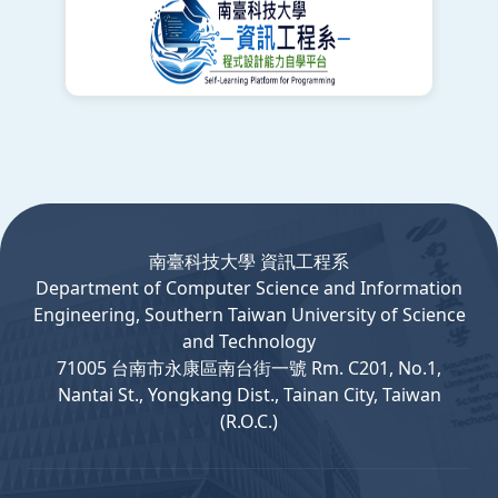
:::
南臺科技大學 資訊工程系
Department
of
Computer
Science and Information
Engineering, Southern Taiwan University of Science
and Technology
71005 台南市永康區南台街一號 Rm. C201, No.1,
Nantai St., Yongkang Dist., Tainan City, Taiwan
(R.O.C.)