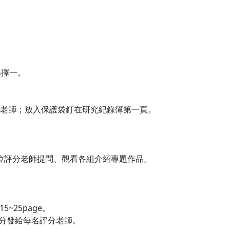
PG擇一。
導老師；放入保護袋釘在研究紀錄簿第一頁。
３位評分老師提問、觀看各組介紹專題作品。
~25page。
分發給每名評分老師。