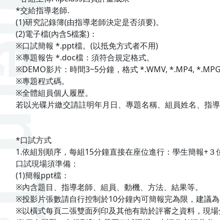
*交給指導老師.
(1)研究記錄簿(由指導老師決定是否須要)。
(2)電子檔(內含5檔案)：
※口試簡報 *.ppt檔。(以抵免方式者不用)
※專題報告 *.doc檔：須符合規定格式。
※DEMO影片：時間3~5分鐘，格式 *.WMV, *.MP4, *.M
※專題程式碼。
※全體組員個人履歷。
若以光碟片繳交請註明年月日、專題名稱、組員姓名、指
*口試方式
1.依組別順序，每組15分鐘直接在座位進行：學生簡報+
口試現場須準備：
(1)簡報ppt檔：
※內含題目、指導老師、組員、動機、方法、結果等。
※投影片張數請自行控制於10分鐘內可簡報完為限，建議為15
※以橫式每頁二張雙面列印及其他有助於評審之資料，現場