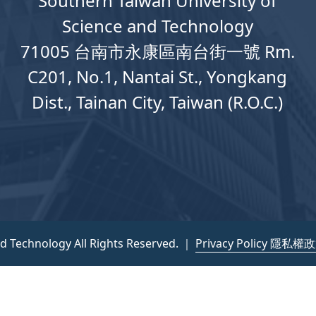
Southern Taiwan University of
Science and Technology
71005 台南市永康區南台街一號 Rm.
C201, No.1, Nantai St., Yongkang
Dist., Tainan City, Taiwan (R.O.C.)
nd Technology All Rights Reserved. ｜
Privacy Policy 隱私權