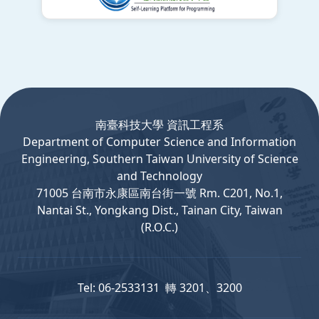
:::
南臺科技大學 資訊工程系
Department
of
Computer
Science and Information
Engineering, Southern Taiwan University of Science
and Technology
71005 台南市永康區南台街一號 Rm. C201, No.1,
Nantai St., Yongkang Dist., Tainan City, Taiwan
(R.O.C.)
Tel: 06-2533131 轉 3201、3200