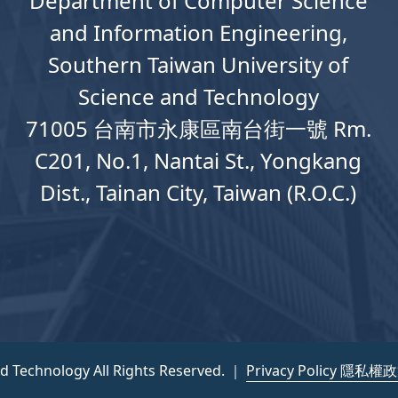
Department
of
Computer
Science
and Information Engineering,
Southern Taiwan University of
Science and Technology
71005 台南市永康區南台街一號 Rm.
C201, No.1, Nantai St., Yongkang
Dist., Tainan City, Taiwan (R.O.C.)
nd Technology All Rights Reserved. ｜
Privacy Policy 隱私權