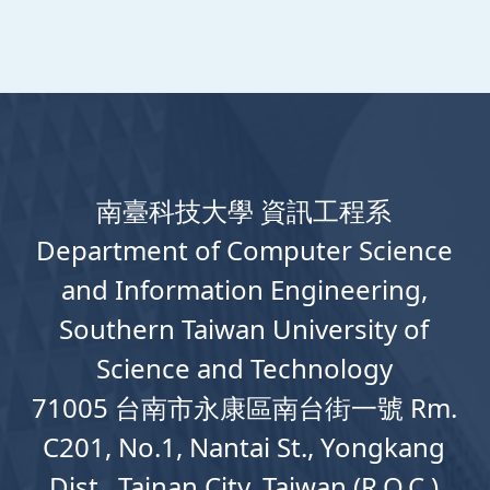
南臺科技大學 資訊工程系
Department
of
Computer
Science
and Information Engineering,
Southern Taiwan University of
Science and Technology
71005 台南市永康區南台街一號 Rm.
C201, No.1, Nantai St., Yongkang
Dist., Tainan City, Taiwan (R.O.C.)