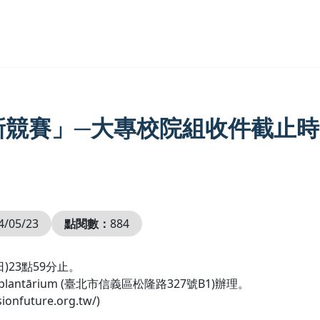
新競賽」─大專校院組收件截止時間
4/05/23
點閱數：
884
)23點59分止。
antārium (臺北市信義區松隆路327號B1)辦理。
uture.org.tw/)