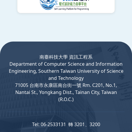
:::
南臺科技大學 資訊工程系
Department
of
Computer
Science and Information
Engineering, Southern Taiwan University of Science
and Technology
71005 台南市永康區南台街一號 Rm. C201, No.1,
Nantai St., Yongkang Dist., Tainan City, Taiwan
(R.O.C.)
Tel: 06-2533131 轉 3201、3200