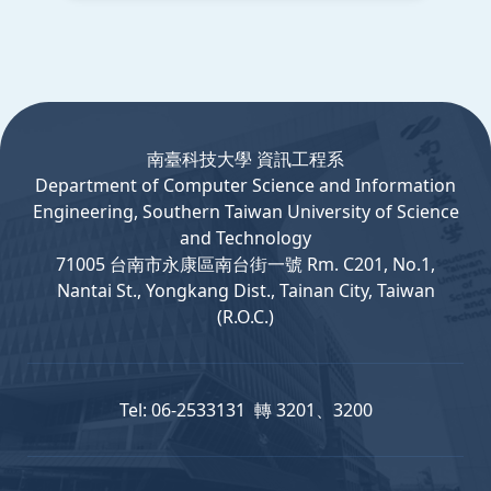
:::
南臺科技大學 資訊工程系
Department
of
Computer
Science and Information
Engineering, Southern Taiwan University of Science
and Technology
71005 台南市永康區南台街一號 Rm. C201, No.1,
Nantai St., Yongkang Dist., Tainan City, Taiwan
(R.O.C.)
Tel: 06-2533131 轉 3201、3200