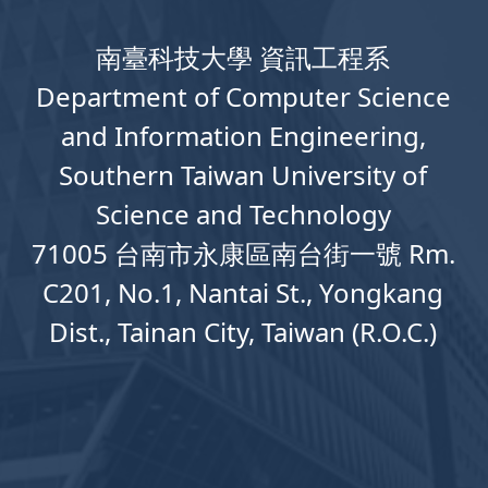
南臺科技大學 資訊工程系
Department
of
Computer
Science
and Information Engineering,
Southern Taiwan University of
Science and Technology
71005 台南市永康區南台街一號 Rm.
C201, No.1, Nantai St., Yongkang
Dist., Tainan City, Taiwan (R.O.C.)