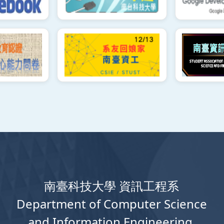
南臺科技大學 資訊工程系
Department
of
Computer
Science
and Information Engineering,