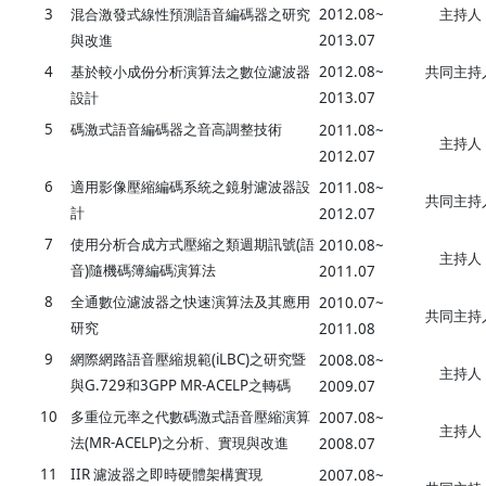
3
混合激發式線性預測語音編碼器之研究
2012.08~
主持人
與改進
2013.07
4
基於較小成份分析演算法之數位濾波器
2012.08~
共同主持
設計
2013.07
5
碼激式語音編碼器之音高調整技術
2011.08~
主持人
2012.07
6
適用影像壓縮編碼系統之鏡射濾波器設
2011.08~
共同主持
計
2012.07
7
使用分析合成方式壓縮之類週期訊號(語
2010.08~
主持人
音)隨機碼簿編碼演算法
2011.07
8
全通數位濾波器之快速演算法及其應用
2010.07~
共同主持
研究
2011.08
9
網際網路語音壓縮規範(iLBC)之研究暨
2008.08~
主持人
與G.729和3GPP MR-ACELP之轉碼
2009.07
10
多重位元率之代數碼激式語音壓縮演算
2007.08~
主持人
法(MR-ACELP)之分析、實現與改進
2008.07
11
IIR 濾波器之即時硬體架構實現
2007.08~