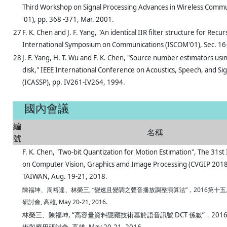
Third Workshop on Signal Processing Advances in Wireless Comm
'01), pp. 368 -371, Mar. 2001.
27
F. K. Chen and J. F. Yang, "An identical IIR filter structure for Recur
International Symposium on Communications (ISCOM'01), Sec. 16-
28
J. F. Yang, H. T. Wu and F. K. Chen, "Source number estimators us
disk," IEEE International Conference on Acoustics, Speech, and Si
(ICASSP), pp. IV261-IV264, 1994.
國內會議
編
名稱
號
F. K. Chen, "Two-bit Quantization for Motion Estimation", The 31s
on Computer Vision, Graphics amd Image Processing (CVGIP 2018),
TAIWAN, Aug. 19-21, 2018.
陳福坤、周裕達、林榮三, “變速且變調之聲音播放調整演算法”，2016第十
研討會, 高雄, May 20-21, 2016.
林榮三、陳福坤, “高容量資料隱藏技術基於語音訊號 DCT 係數”，20