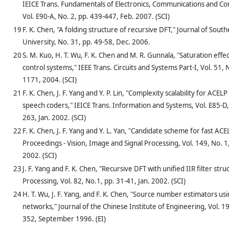
IEICE Trans. Fundamentals of Electronics, Communications and C
Vol. E90-A, No. 2, pp. 439-447, Feb. 2007. (SCI)
19
F. K. Chen, "A folding structure of recursive DFT," Journal of Sout
University, No. 31, pp. 49-58, Dec. 2006.
20
S. M. Kuo, H. T. Wu, F. K. Chen and M. R. Gunnala, "Saturation effec
control systems," IEEE Trans. Circuits and Systems Part-I, Vol. 51, 
1171, 2004. (SCI)
21
F. K. Chen, J. F. Yang and Y. P. Lin, "Complexity scalability for AC
speech coders," IEICE Trans. Information and Systems, Vol. E85-D,
263, Jan. 2002. (SCI)
22
F. K. Chen, J. F. Yang and Y. L. Yan, "Candidate scheme for fast ACE
Proceedings - Vision, Image and Signal Processing, Vol. 149, No. 1
2002. (SCI)
23
J. F. Yang and F. K. Chen, "Recursive DFT with unified IIR filter stru
Processing, Vol. 82, No.1, pp. 31-41, Jan. 2002. (SCI)
24
H. T. Wu, J. F. Yang, and F. K. Chen, "Source number estimators us
networks," Journal of the Chinese Institute of Engineering, Vol. 19
352, September 1996. (EI)