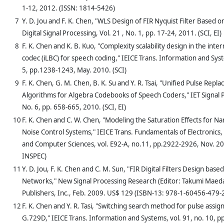
1-12, 2012. (ISSN: 1814-5426)
7
Y. D. Jou and F. K. Chen, "WLS Design of FIR Nyquist Filter Based 
Digital Signal Processing, Vol. 21 , No. 1, pp. 17-24, 2011. (SCI, EI)
8
F. K. Chen and K. B. Kuo, "Complexity scalability design in the inter
codec (iLBC) for speech coding," IEICE Trans. Information and Syst
5, pp.1238-1243, May. 2010. (SCI)
9
F. K. Chen, G. M. Chen, B. K. Su and Y. R. Tsai, "Unified Pulse Rep
Algorithms for Algebra Codebooks of Speech Coders," IET Signal P
No. 6, pp. 658-665, 2010. (SCI, EI)
10
F. K. Chen and C. W. Chen, "Modeling the Saturation Effects for N
Noise Control Systems," IEICE Trans. Fundamentals of Electronic
and Computer Sciences, vol. E92-A, no.11, pp.2922-2926, Nov. 200
INSPEC)
11
Y. D. Jou, F. K. Chen and C. M. Sun, "FIR Digital Filters Design bas
Networks," New Signal Processing Research (Editor: Takumi Maeda
Publishers, Inc., Feb. 2009. US$ 129 (ISBN-13: 978-1-60456-479-
12
F. K. Chen and Y. R. Tasi, "Switching search method for pulse assig
G.729D," IEICE Trans. Information and Systems, vol. 91, no. 10, 