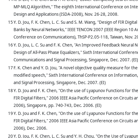
MP-MLQ Algorithm," The eighth International Conference on Inte
Design and Applications (ISDA-2008), Nov. 26-28, 2008.
15
Y. D. Jou, F. K. Chen, L. C. Su and S. M. Wang, "Design of FIR Digital 
Banks by Neural Networks," IEEE TENCON 2007 (IEEE Region 10 An
Conference on Communications), ThSP-P2.05-118, Taiwan, Nov. 20
16
Y. D. Jou, L. C. Su and F. K. Chen, "An Improved Feedback Neural 
Design of All-Pass Phase Equalizers," Sixth International Confere
Communications and Signal Processing, Singapore, Dec. 2007. (EI)
17
F. K. Chen and Y. D. Jou, "A novel objective quality measure for the
modified speech," Sixth International Conference on Informatio
and Signal Processing, Singapore, Dec. 2007. (EI)
18
Y. D. Jou and F. K. Chen, "On the use of Lyapunov Functions for t
FIR Digital Filters," 2006 IEEE Asia Pacific Conference on Circuits
2006), Singapore, pp. 740-743, Dec. 2006. (EI)
19
Y. D. Jou and F. K. Chen, "On the use of Lyapunov Functions for t
FIR Digital Filters," 2006 IEEE Asia Pacific Conference on Circuits
2006), Dec. 2006.
20
Y. D. Jou, F. K. Chen, L. C. Su and Y. H. Chou, "On the Use of Lyapu