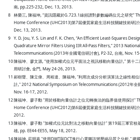
南, pp.225-232, Dec. 13, 2013.
8
林榮三, 陳福坤, “資訊隱藏於G.723.1線頻譜對參數編碼位元之研究” The 7th
Home Conference (UHC2013)第7屆優質家庭生活科技關鍵技術研討會，
Dec. 13, 2013.
9
Y. D. Jou, Y. S. Lin and F. K. Chen, “An Efficient Least-Squares Des
Quadrature Mirror Filters Using IIR All-Pass Filters,” 2013 Natio
Telecommunications (2013年全國電信研討會), P2-32, 台南, Nov. 15-
10
陳福坤、廖文源, “使用加權式位元平面法之視訊移動向量估計,” 第十
用研討會, 金門, May 24-26, 2013.
11
郝樹聲、陳立偉、周裕達、陳福坤, "利用次成分分析演算法之線性相位F
計," 2012 National Symposium on Telecommunications (201
Nov. 16-17, 2012.
12
陳福坤、廖子勳 "用於移動向量估計之位元轉換法的臨界值使用探討" The 6th
Home Conference (UHC2012)第6屆優質家庭生活科技關鍵技術研討會，
2012.
13
陳福坤、廖子勳 "加權式位元比對法之移動向量估計" 第19屆三軍官
雄, pp. EE44-EE55, May 18, 2012.
14
陳福坤, 莊明嘉 "使用DWT與DCT進行心電圖訊號壓縮品質之分析," 