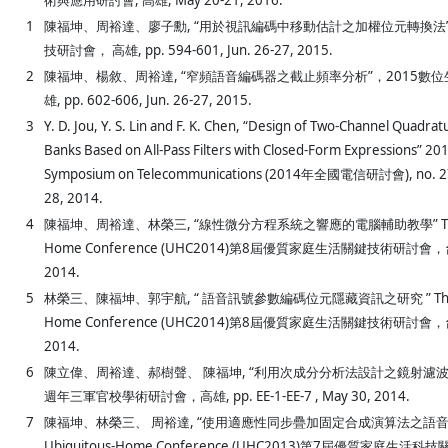
術與應用研討會, 高雄, May 20-21, 2016.
1
陳福坤、周裕達、廖子勳, “用於視訊編碼中移動估計之加權位元轉換法”
技研討會， 高雄, pp. 594-601, Jun. 26-27, 2015.
2
陳福坤、楊敘、周裕達, “窄頻語音編碼器之截止頻率分析”，2015數
雄, pp. 602-606, Jun. 26-27, 2015.
3
Y. D. Jou, Y. S. Lin and F. K. Chen, “Design of Two-Channel Quadrat
Banks Based on All-Pass Filters with Closed-Form Expressions” 20
Symposium on Telecommunications (2014年全國電信研討會), no. 27
28, 2014.
4
陳福坤、周裕達、林榮三, “線性微分方程系統之響應的電腦輔助教學” The 8th
Home Conference (UHC2014)第8屆優質家庭生活關鍵技術研討會，台南, 
2014.
5
林榮三、陳福坤、郭宇航, “ 語音訊號參數編碼位元隱藏資訊之研究 ” The 8th
Home Conference (UHC2014)第8屆優質家庭生活關鍵技術研討會，台南, 
2014.
6
陳立偉、周裕達、郝樹聲、 陳福坤, “利用次成分分析法設計之鏡射濾波
週年三軍官校學術研討會，高雄, pp. EE-1-EE-7 , May 30, 2014.
7
陳福坤、林榮三、 周裕達, “使用適應性同步疊加固定合成演算法之語音變速播
Ubiquitous-Home Conference (UHC2013)第7屆優質家庭生