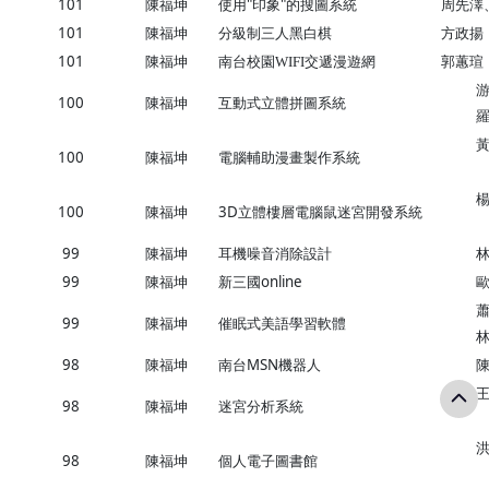
101
陳福坤
使用"印象"的搜圖系統
周先澤
101
陳福坤
分級制三人黑白棋
方政揚
101
陳福坤
南台校園WIFI交遞漫遊網
郭蕙瑄
游
100
陳福坤
互動式立體拼圖系統
羅
黃
100
陳福坤
電腦輔助漫畫製作系統
楊
100
陳福坤
3D立體樓層電腦鼠迷宮開發系統
99
陳福坤
耳機噪音消除設計
林
99
陳福坤
新三國online
歐
蕭
99
陳福坤
催眠式美語學習軟體
林
98
陳福坤
南台MSN機器人
陳
王
98
陳福坤
迷宮分析系統
洪
98
陳福坤
個人電子圖書館