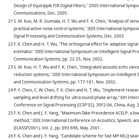
Design of Equiripple FIR Digital Filters," 2005 International Symp
Communications, Dec. 2005.
21
S. M. Kuo, M. R. Gunnala, H. T. Wu and F. K. Chen, "Analysis of sens
practical active noise control systems," IEEE International Sympos
Signal Processing and Communication Systems, Dec. 2003
22
F. K. Chen and H. T. Wu, "The orthogonal effect for adaptive signa
estimator," IEEE International Symposium on Intelligent Signal Pr
Communication Systems, pp. 22-25, Nov. 2002.
23
S. M. Kuo, H. T. Wu and F. K. Chen, "Integrated acoustic echo cance
reduction systems," IEEE International Symposium on Intelligent 
and Communication Systems, pp. 177-181, Nov. 2002.
24
P. Y. Chen, C. W. Chen, F. K. Chen and H. T. Wu, "Implement resea
sampling and level drifting for ultra sound phase array," 6th Inter
Conference on Signal Processing (ICSP'02), 30F2-06, China, Aug. 
25
F. K. Chen and J. F. Yang, "Maximum-Take-Precedence ACELP: a lo
method," IEEE International Conference on Acoustics, Speech, and
(ICASSP2001), Vol. 2, pp. 693-696, May. 2001.
26
F. K. Chen and J. F. Yang, "Candidate scheme for fast MP-MLQ sear