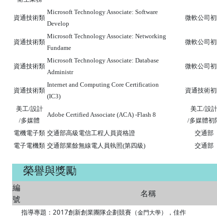
Microsoft Technology Associate: Software
資通技術類
微軟公司初
Develop
Microsoft Technology Associate: Networking
資通技術類
微軟公司初
Fundame
Microsoft Technology Associate: Database
資通技術類
微軟公司初
Administr
Internet and Computing Core Certification
資通技術類
資通技術初
(IC3)
美工/設計
美工/設
Adobe Certified Associate (ACA) -Flash 8
/多媒體
/多媒體初
電機電子類
交通部高級電信工程人員資格證
交通部
電子電機類
交通部業餘無線電人員執照(第四級)
交通部
榮譽與獎勵
編
名稱
號
指導專題：
2017創新創業團隊企劃競賽（
），佳作
金門大學