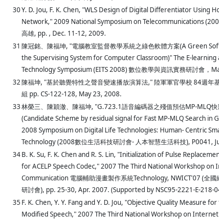
30
Y. D. Jou, F. K. Chen, "WLS Design of Digital Differentiator Using H
Network," 2009 National Symposium on Telecommunication
高雄, pp. , Dec. 11-12, 2009.
31
陳冠銘、陳福坤, "電腦教室監督教學系統之綠色軟體方案(A Green Software
the Supervising System for Computer Classroom)" The E-learning
Technology Symposium (EITS 2008) 數位教學與資訊實務研討會，Mar
32
陳福坤, "基於聽覺特性之聲音變速播放演算法," 陸軍軍官學校 84週
組 pp. CS-122-128, May 23, 2008.
33
林榮三、陳穎澈、陳福坤, "G.723.1語音編碼器之殘值預估MP-MLQ
(Candidate Scheme by residual signal for Fast MP-MLQ Search in G
2008 Symposium on Digital Life Technologies: Human- Centric Sma
Technology (2008數位生活科技研討會- 人本智慧生活科技), P0041, Jun.
34
B. K. Su, F. K. Chen and R. S. Lin, "Initialization of Pulse Replacem
for ACELP Speech Codec," 2007 The Third National Workshop on 
Communication 電腦輔助漫畫製作系統Technology, NWICT'07
研討會), pp. 25-30, Apr. 2007. (Supported by NSC95-2221-E-218-0
35
F. K. Chen, Y. Y. Fang and Y. D. Jou, "Objective Quality Measure for
Modified Speech," 2007 The Third National Workshop on Internet