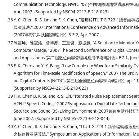
Communication Technology, NWICT'07 (全國網際網路暨通訊科技研討會
Apr. 2007. (Supported by NSC94-2213-E-218-023)
36
Y. C. Chen, R. S. Lin and F. K. Chen, "適用於ITU-T G.723
尋演算法," 2007 International Conference on Advanced Informati
(2007年資訊科技國際研討會), 3-F-2, Apr. 2007.
37
陳福坤、陳冠銘、曾博彥、王重傑、廖振超, "A Solution to Monitor You
Computer Usage," 2007 The Second Conference on Digital Cont
and Applications (第二屆數位內容管理與應用學術研討會), B7-1, June 
38
F. K. Chen and Y. Y. Fang, "Low Complexity Waveform Similarity O
Algorithm for Time-scale Modification of Speech," 2007 The 3rd 
on Digital Contents (NCDC) (第三屆全國數位內容學術研討會), pp. 110-
(Supported by NSC94-2213-E-218-023)
39
F. K. Chen B. K. Su and R. S. Lin, "Iterated Pulse Replacement Sea
ACELP Speech Codec," 2007 Symposium on Digital Life Technologies
Secured and Sound (3S) Living Environment (2007數位生活科技研討
June 2007. (Supported by NSC95-2221-E-218-044)
40
Y. C. Chen, R. S. Lin and F. K. Chen, "ITU-T G.723.1 語
之快速搜尋演算法," Symposium on Applications of Information, M