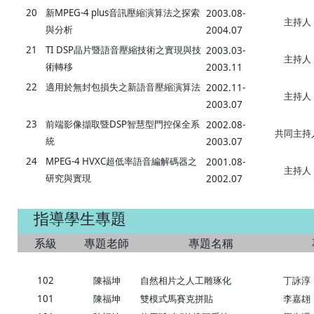
20
新MPEG-4 plus音訊壓縮演算法之探索
2003.08-
主持人
與分析
2004.07
21
TI DSP晶片暨語音壓縮技術之實現與技
2003.03-
主持人
術轉移
2003.11
22
適用於無封包損失之新語音壓縮演算法
2002.11-
主持人
2003.07
23
前端影像擷取暨DSP智慧型門控保全系
2002.08-
共同主持
統
2003.07
24
MPEG-4 HVXC超低率語音編解碼器之
2001.08-
主持人
研究與實現
2002.07
指導學生專題
系級
專題老師
專題名稱
102
陳福坤
自然相片之人工雕琢化
丁詠淳
101
陳福坤
李嘉翃
雙模式馬賽克拼貼