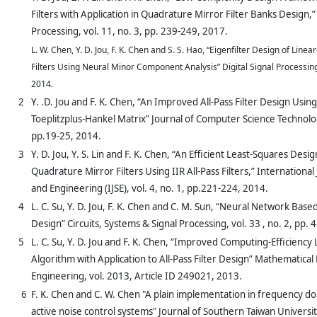
Filters with Application in Quadrature Mirror Filter Banks Design,” 
Processing, vol. 11, no. 3, pp. 239-249, 2017.
L. W. Chen, Y. D. Jou, F. K. Chen and S. S. Hao, “Eigenfilter Design of Linea
Filters Using Neural Minor Component Analysis” Digital Signal Processing,
2014.
2
Y. .D. Jou and F. K. Chen, “An Improved All-Pass Filter Design Usi
Toeplitzplus-Hankel Matrix” Journal of Computer Science Technology
pp.19-25, 2014.
3
Y. D. Jou, Y. S. Lin and F. K. Chen, “An Efficient Least-Squares Des
Quadrature Mirror Filters Using IIR All-Pass Filters,” International
and Engineering (IJSE), vol. 4, no. 1, pp.221-224, 2014.
4
L. C. Su, Y. D. Jou, F. K. Chen and C. M. Sun, “Neural Network Based 
Design” Circuits, Systems & Signal Processing, vol. 33 , no. 2, pp.
5
L. C. Su, Y. D. Jou and F. K. Chen, “Improved Computing-Efficiency
Algorithm with Application to All-Pass Filter Design” Mathematical
Engineering, vol. 2013, Article ID 249021, 2013.
6
F. K. Chen and C. W. Chen "A plain implementation in frequency 
active noise control systems" Journal of Southern Taiwan University