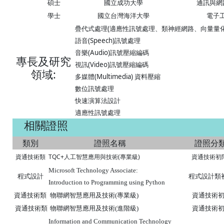
碩士
國立成功大學
通訊與網
學士
國立台灣海洋大學
電子
疊代式處理(適應性訊號處理、類神經網路、向量量化
語音(Speech)訊號
處理
音樂(Audio)訊號壓縮編碼
專長及研究
視訊(Video)訊號壓縮編碼
領域
:
多媒體(Multimedia) 資料壓縮
數位訊號處理
快速演算法設計
適應性訊號處
理
相關證照
類別
證照名稱
證照分
資通技術類
TQC+
人工智慧應用與技術(專業級)
資通技術初
Microsoft Technology Associate:
程式設計類
程式設計
Introduction to Programming using Python
資通技術
資通技術類
物聯網智慧應用及技術(專業級)
資通技術
資通技術類
物聯網智慧應用及技術(進階級)
Information and Communication Technology