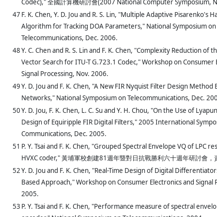
Codec)," 全國計算機研討會(2007 National Computer Symposium, NCS
47
F. K. Chen, Y. D. Jou and R. S. Lin, "Multiple Adaptive Pisarenko's 
Algorithm for Tracking DOA Parameters," National Symposium on
Telecommunications, Dec. 2006.
48
Y. C. Chen and R. S. Lin and F. K. Chen, "Complexity Reduction of t
Vector Search for ITU-T G.723.1 Codec," Workshop on Consumer E
Signal Processing, Nov. 2006.
49
Y. D. Jou and F. K. Chen, "A New FIR Nyquist Filter Design Method
Networks," National Symposium on Telecommunications, Dec. 20
50
Y. D. Jou, F. K. Chen, L. C. Su and Y. H. Chou, "On the Use of Lyapu
Design of Equiripple FIR Digital Filters," 2005 International Symp
Communications, Dec. 2005.
51
P. Y. Tsai and F. K. Chen, "Grouped Spectral Envelope VQ of LPC re
HVXC coder," 黃埔軍校創建81週年暨對日抗戰勝利六十週年研討會，資訊
52
Y. D. Jou and F. K. Chen, "Real-Time Design of Digital Differentiato
Based Approach," Workshop on Consumer Electronics and Signal P
2005.
53
P. Y. Tsai and F. K. Chen, "Performance measure of spectral envel