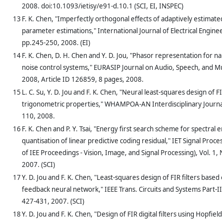
2008. doi:10.1093/ietisy/e91-d.10.1 (SCI, EI, INSPEC)
13
F. K. Chen, "Imperfectly orthogonal effects of adaptively estimat
parameter estimations," International Journal of Electrical Engineer
pp.245-250, 2008. (EI)
14
F. K. Chen, D. H. Chen and Y. D. Jou, "Phasor representation for 
noise control systems," EURASIP Journal on Audio, Speech, and Mu
2008, Article ID 126859, 8 pages, 2008.
15
L. C. Su, Y. D. Jou and F. K. Chen, "Neural least-squares design of FIR
trigonometric properties," WHAMPOA-AN Interdisciplinary Journal
110, 2008.
16
F. K. Chen and P. Y. Tsai, "Energy first search scheme for spectral
quantisation of linear predictive coding residual," IET Signal Proce
of IEE Proceedings - Vision, Image, and Signal Processing), Vol. 1,
2007. (SCI)
17
Y. D. Jou and F. K. Chen, "Least-squares design of FIR filters base
feedback neural network," IEEE Trans. Circuits and Systems Part-II,
427-431, 2007. (SCI)
18
Y. D. Jou and F. K. Chen, "Design of FIR digital filters using Hopfie