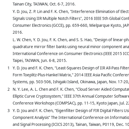
Tainan City, TAIWAN, Oct. 6-7, 2016.
Y. D. Jou, Z. P. Lin and F. K. Chen, "Interference Elimination of El
Signals Using IIR Multiple Notch Filters", 2016 IEEE 5th Global Co
Consumer Electronics (GCCE), pp. 659-660, Mielparque Kyoto, JAP
2016.
L. W. Chen, Y. D. Jou, F. K. Chen, and S. S. Hao, “Design of linear-
quadrature mirror filter banks using neural minor component anal
International Conference on Consumer Electronics (IEEE 2015 ICC
Taipei, TAIWAN, Jun. 6-8, 2015.
1
Y. D. Jou and F. K. Chen, “Least-Squares Design of IIR All-Pass Filte
Form Toeplitz-Plus-Hankel Matrix,” 2014 IEEE Asia Pacific Conferen
Systems, pp. 503-506, Ishigaki Island, Okinawa, Japan, Nov. 17-20
2
N. Y. Lee, A. L. Chen and F. K. Chen, “Cloud Server Aided Computa
Elliptic Curve Cryptosystem,” IEEE 37th Annual Computer Software
Conference Workshops (COMPSAC), pp. 11-15, Kyoto Japan, Jul. 2
3
Y. D. Jou and F. K. Chen, “Eigenfilter Design of FIR Digital Filters U
Component Analysis” The International Conference on Informati
and Signal Processing (ICICS 2013), Tainan, Taiwan, P0119, Dec. 1