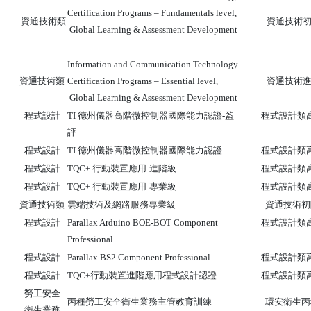
Certification Programs – Fundamentals level,
資通技術
資通技術類
Global Learning & Assessment Development
Information and Communication Technology
資通技術
資通技術類
Certification Programs – Essential level,
Global Learning & Assessment Development
程式設計
TI 德州儀器高階微控制器國際能力認證-監
程式設計類
評
程式設計
TI 德州儀器高階
微控制器國際能力認證
程式設計類
程式設計
TQC+ 行動裝置應用-進階級
程式設計類
程式設計
TQC+ 行動裝置應用-專業級
程式設計類
資通技術類
雲端技術及網路服務專業級
資通技術初
程式設計
Parallax Arduino BOE-BOT Component
程式設計類
Professional
程式設計
Parallax BS2 Component Professional
程式設計類
程式設計
TQC+行動裝置進階應用程式設計認證
程式設計類
勞工安全
丙種勞工安全衛生業務主管教育訓練
環安衛生丙
衛生業務