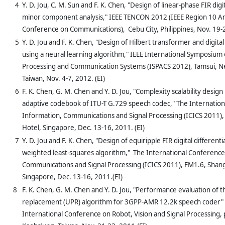
4
Y. D. Jou, C. M. Sun and F. K. Chen, "Design of linear-phase FIR digit
minor component analysis," IEEE TENCON 2012 (IEEE Region 10 An
Conference on Communications), Cebu City, Philippines, Nov. 19-2
5
Y. D. Jou and F. K. Chen, "Design of Hilbert transformer and digital
using a neural learning algorithm," IEEE International Symposium o
Processing and Communication Systems (ISPACS 2012), Tamsui, New
Taiwan, Nov. 4-7, 2012. (EI)
6
F. K. Chen, G. M. Chen and Y. D. Jou, "Complexity scalability design
adaptive codebook of ITU-T G.729 speech codec," The Internatio
Information, Communications and Signal Processing (ICICS 2011)
Hotel, Singapore, Dec. 13-16, 2011. (EI)
7
Y. D. Jou and F. K. Chen, "Design of equiripple FIR digital different
weighted least-squares algorithm," The International Conference
Communications and Signal Processing (ICICS 2011), FM1.6, Shang
Singapore, Dec. 13-16, 2011.(EI)
8
F. K. Chen, G. M. Chen and Y. D. Jou, "Performance evaluation of t
replacement (UPR) algorithm for 3GPP-AMR 12.2k speech coder" 
International Conference on Robot, Vision and Signal Processing,