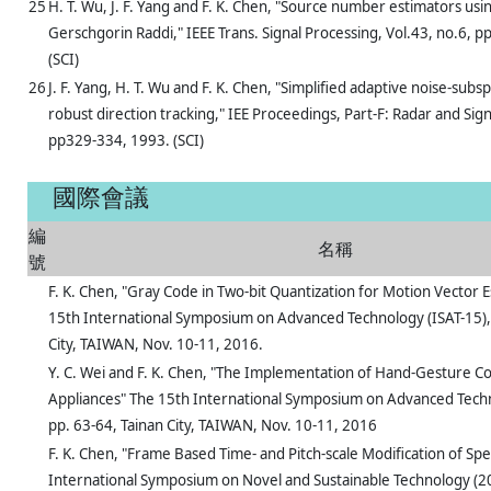
25
H. T. Wu, J. F. Yang and F. K. Chen, "Source number estimators us
Gerschgorin Raddi," IEEE Trans. Signal Processing, Vol.43, no.6, 
(SCI)
26
J. F. Yang, H. T. Wu and F. K. Chen, "Simplified adaptive noise-subs
robust direction tracking," IEE Proceedings, Part-F: Radar and Sig
pp329-334, 1993. (SCI)
國際會議
編
名稱
號
F. K. Chen, "Gray Code in Two-bit Quantization for Motion Vector E
15th International Symposium on Advanced Technology (ISAT-15), 
City, TAIWAN, Nov. 10-11, 2016.
Y. C. Wei and F. K. Chen, "The Implementation of Hand-Gesture C
Appliances" The 15th International Symposium on Advanced Techn
pp. 63-64, Tainan City, TAIWAN, Nov. 10-11, 2016
F. K. Chen, "Frame Based Time- and Pitch-scale Modification of Sp
International Symposium on Novel and Sustainable Technology (2