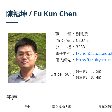
:::
陳福坤 / Fu Kun Chen
職 稱：
副教授
辦 公 室 ：
C207-2
分 機：
3233
電子郵件：
fkchen@stust.edu.
個人網站：
http://faculty.stus
週一第3、4、5節
OfficeHour：
週三第2、3、4節
學歷
博士
國立成功大學
電腦與通