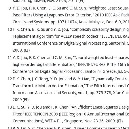
Kaohsiung, Taiwan, Nov. 21-23, 2011.(EI)
9
Y. D. Jou, F. K. Chen, L. C. Su and C. M. Sun, "Weighted Least-Square
Pass Filters Using a Lyapunov Error Criterion," 2010 IEEE Asia Pac
Circuits and Systems, pp. 1071-1074, Kuala Malaysia, Dec. 6-9, 201
10
F. K. Chen, B. K. Su and Y. D. Jou, "Complexity scalability design in 
replacement algorithm for ACELP speech codecs," IEEE/IET/EURA
International Conference on Digital Signal Processing, Santorini, G
2009. (EI)
11
Y. D. Jou, F. K. Chen and C. M. Sun, "Neural weighted least-squares
higher-order digital differentiators," IEEE/IET/EURASIP The 16th I
Conference on Digital Signal Processing, Santorini, Greece, Jul. 5-7
12
F. K. Chen, J. C. Teng, Y. D. Jou and W. Y. Liao, "Dynamically Constr
Transform for Motion Vector Estimation," The Fifth International
Information Assurance and Security, vol. 1, pp. 375-378, Xi'an Chi
2009 (EI)
13
L. C. Su, Y. D. Jou amd F. K. Chen, "An Efficient Least-Squares Desig
Filter," IEEE TENCON 2009 (IEEE Region 10 Annual International 
Communications), WED4.P.1, Singapore, Nov. 23-26, 2009. (EI)
14
R. S. Lin, Y. C. Chen and F. K. Chen, "Lower Complexity Search Me