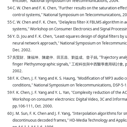
encoder," National Symposium on Telecommunications, 2004.
54
C. W. Chen and F. K. Chen, "Further results on the saturation effect
control systems," National Symposium on Telecommunications, 2
55
C. W. Chen and F. K. Chen, "Delayless filter-X FBLMS algorithm in a
systems," Workshop on Consumer Electronics and Signal Processi
56
Y. D. Jou and F. K. Chen, "Least-squares design of digital filters by 
neural network approach," National Symposium on Telecommunica
Dec. 2002.
57
吳賢財、陳福坤、陳建仲、田莒昌、劉益成、曾子娟, "Trajectory analysis 
finger Plethysmographic signals," 工程科技與中西醫學應用研討會, pp.
2002.
58
F. K. Chen, J. F. Yang and K. S. Haung, "Modification of MP3 audio 
conditions," National Symposium on Telecommunications, DSP-5-1
59
F. K. Chen, J. F. Yang and Y. L. Yan, "Complexity reduction of the A
Workshop on consumer electronics: Digital Video, 3C and Informa
pp.106-111, Oct. 2000.
60
J. M. Sun, F. K. Chen and J. F. Yang, "Interpolation algorithms for 
discontinuous decoded frames," HD-Media Technology and Applic