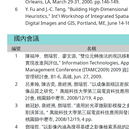
Orleans, LA, March 29-31, 2000. pp.146-149.
6
Y. Fu and J.-C. Teng. "Building High-Dimensional
Heuristics," Int'l Workshop of Integrated Spati
Digital Images and GIS, Portland, ME, June 14-16
國內會議
編號
名稱
1
陳福坤、鄧瑞哲、廖文源, "雙位元轉換法的視訊移
實現改進與評估," Information Technologies, Appl
Management Conference (ITAMC2009) 20
管理研討會, B1-6, 高雄, Jun. 27, 2009.
2
呂東翰, 陳吉奕, 唐經洲, 鄧瑞哲. "以成像面積誤
像品質之研究,＂ 萬能科技大學第三屆電資科技應
討會, 桃園縣中壢市, 2008/12/19, 4 pp.
3
賴冠妙, 唐經洲, 鄧瑞哲. "適用於光罩微顯影模擬
割演算法,＂萬能科技大學第三屆電資科技應用與發
桃園縣中壢市, 2008/12/19, 4 pp.
4
鄧瑞哲. "以影像內涵為搜尋基礎之影像檢索系統的設