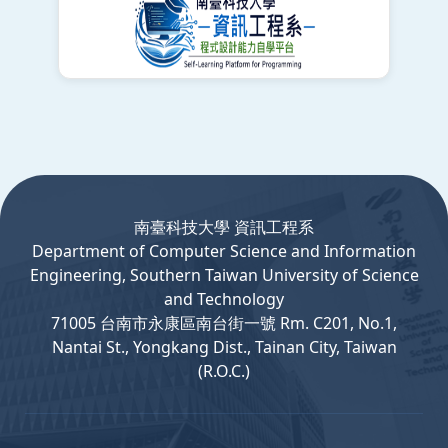
:::
南臺科技大學 資訊工程系
Department
of
Computer
Science and Information
Engineering, Southern Taiwan University of Science
and Technology
71005 台南市永康區南台街一號 Rm. C201, No.1,
Nantai St., Yongkang Dist., Tainan City, Taiwan
(R.O.C.)