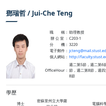
:::
鄧瑞哲 / Jui-Che Teng
職 稱：
助理教授
辦 公 室 ：
C203-1
分 機：
3220
電子郵件：
jcteng@mail.stust.e
個人網站：
http://faculty.stust.
週二第5節，週二第6
OfficeHour：
節，週二第8節，週四
8節
學歷
密蘇里州立大學蘿
博士
電腦科