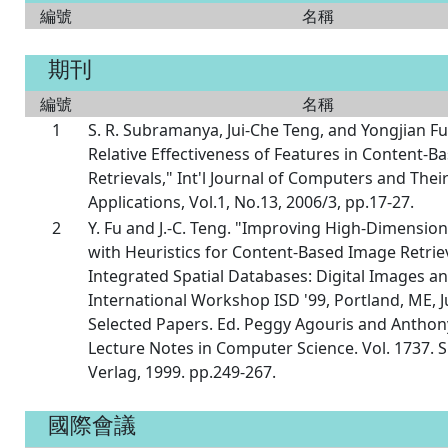
編號
名稱
期刊
編號
名稱
1
S. R. Subramanya, Jui-Che Teng, and Yongjian Fu
Relative Effectiveness of Features in Content-
Retrievals," Int'l Journal of Computers and Thei
Applications, Vol.1, No.13, 2006/3, pp.17-27.
2
Y. Fu and J.-C. Teng. "Improving High-Dimension
with Heuristics for Content-Based Image Retriev
Integrated Spatial Databases: Digital Images an
International Workshop ISD '99, Portland, ME, J
Selected Papers. Ed. Peggy Agouris and Anthony
Lecture Notes in Computer Science. Vol. 1737. S
Verlag, 1999. pp.249-267.
國際會議