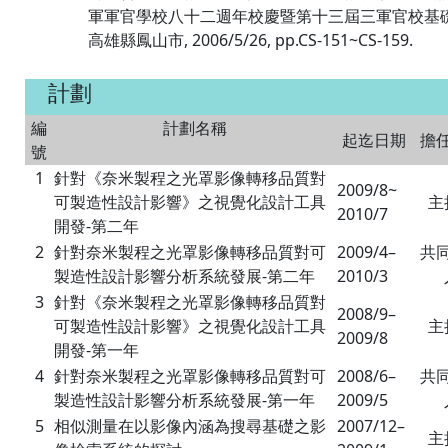
軍軍官學校八十二週年校慶暨第十三屆三軍官校基礎
高雄縣鳳山市, 2006/5/26, pp.CS-151~CS-159.
計劃
編
計劃名稱
起迄日期
擔
號
1
針對《奈米製程之光罩影像轉移品質對
2009/8~
可製造性設計影響》之視覺化設計工具
主
2010/7
開發-第二年
2
針對奈米製程之光罩影像轉移品質對可
2009/4–
共
製造性設計影響分析系統發展-第二年
2010/3
3
針對《奈米製程之光罩影像轉移品質對
2008/9–
可製造性設計影響》之視覺化設計工具
主
2009/8
開發-第一年
4
針對奈米製程之光罩影像轉移品質對可
2008/6–
共
製造性設計影響分析系統發展-第一年
2009/5
5
相似測量在以影像內涵為搜尋基礎之影
2007/12–
主