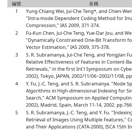
編號
名稱
1
Yung-Chiang Wei, Jui-Che Teng*, and Chien-We
"Intra-mode Dependent Coding Method for Im
Compression," IAS 2009, 371-374.
2
Fu-Kun Chen, Jui-Che Teng, Yue-Dar Jou, and We
"Dynamically Constrained One-Bit Transform f
Vector Estimation," IAS 2009, 375-378.
3
S. R. Subramanya, Jui-Che Teng, and Yongjian Fu
Relative Effectiveness of Features in Content-
Retrievals," in the first Int'l Symposium on Cyb
2002), Tokyo, JAPAN, 2002/11/06~2002/11/08, pp
4
Y. Fu, J.-C. Teng, and S. R. Subramanya. "Node Sp
Algorithms in High-dimensional Indexing for Sim
Search," ACM Symposium on Applied Computi
2002), Madrid, Spain, March 11-14, 2002. pp.766
5
S. R. Subramanya, J.-C. Teng, and Y. Fu. "Indexin
Retrieval of Images Using Multiple Features," 
and Their Applications (CATA-2000), ISCA 15th In