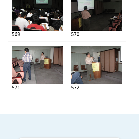
569
570
571
572