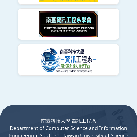
:::
南臺科技大學 資訊工程系
Department
of
Computer
Science and Information
Engineering, Southern Taiwan University of Science