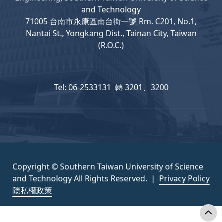
and Technology
71005 台南市永康區南台街一號 Rm. C201, No.1,
Nantai St., Yongkang Dist., Tainan City, Taiwan
(R.O.C.)
Tel: 06-2533131 轉 3201、3200
Copyright © Southern Taiwan University of Science
and Technology All Rights Reserved. ｜
Privacy Policy
隱私權政策