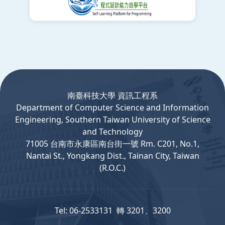
:::
南臺科技大學 資訊工程系
Department
of
Computer
Science and Information
Engineering, Southern Taiwan University of Science
and Technology
71005 台南市永康區南台街一號 Rm. C201, No.1,
Nantai St., Yongkang Dist., Tainan City, Taiwan
(R.O.C.)
Tel: 06-2533131 轉 3201、3200