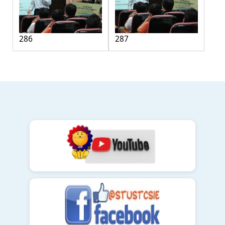
286
287