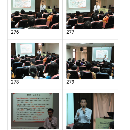
276
277
278
279