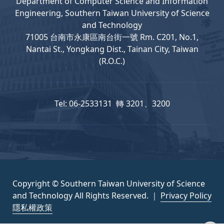
Department
of
Computer
Science and Information
Engineering, Southern Taiwan University of Science
and Technology
71005 台南市永康區南台街一號 Rm. C201, No.1,
Nantai St., Yongkang Dist., Tainan City, Taiwan
(R.O.C.)
Tel: 06-2533131 轉 3201、3200
Copyright © Southern Taiwan University of Science
and Technology All Rights Reserved. ｜
Privacy Policy
隱私權政策