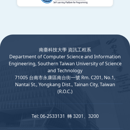
:::
南臺科技大學 資訊工程系
Department
of
Computer
Science and Information
Engineering, Southern Taiwan University of Science
and Technology
71005 台南市永康區南台街一號 Rm. C201, No.1,
Nantai St., Yongkang Dist., Tainan City, Taiwan
(R.O.C.)
Tel: 06-2533131 轉 3201、3200