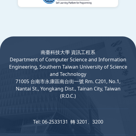
:::
南臺科技大學 資訊工程系
Department
of
Computer
Science and Information
Engineering, Southern Taiwan University of Science
and Technology
71005 台南市永康區南台街一號 Rm. C201, No.1,
Nantai St., Yongkang Dist., Tainan City, Taiwan
(R.O.C.)
Tel: 06-2533131 轉 3201、3200