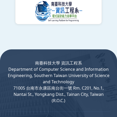
:::
南臺科技大學 資訊工程系
Department
of
Computer
Science and Information
Engineering, Southern Taiwan University of Science
and Technology
71005 台南市永康區南台街一號 Rm. C201, No.1,
Nantai St., Yongkang Dist., Tainan City, Taiwan
(R.O.C.)