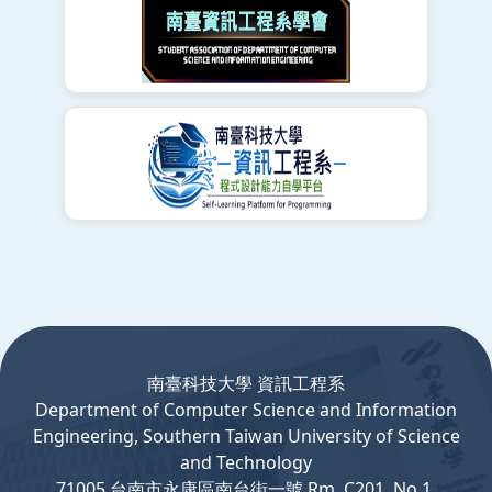
:::
南臺科技大學 資訊工程系
Department
of
Computer
Science and Information
Engineering, Southern Taiwan University of Science
and Technology
71005 台南市永康區南台街一號 Rm. C201, No.1,