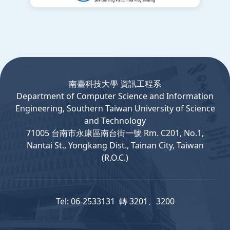
:::
南臺科技大學 資訊工程系
Department
of
Computer
Science and Information
Engineering, Southern Taiwan University of Science
and Technology
71005 台南市永康區南台街一號 Rm. C201, No.1,
Nantai St., Yongkang Dist., Tainan City, Taiwan
(R.O.C.)
Tel: 06-2533131 轉 3201、3200