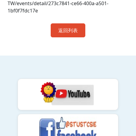
TW/events/detail/273c7841-ce66-400a-a501-
1bf0f7fdc17e
返回列表