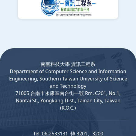
:::
南臺科技大學 資訊工程系
Department
of
Computer
Science and Information
Engineering, Southern Taiwan University of Science
and Technology
71005 台南市永康區南台街一號 Rm. C201, No.1,
Nantai St., Yongkang Dist., Tainan City, Taiwan
(R.O.C.)
Tel: 06-2533131 轉 3201、3200