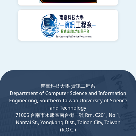
:::
南臺科技大學 資訊工程系
Department
of
Computer
Science and Information
Engineering, Southern Taiwan University of Science
and Technology
71005 台南市永康區南台街一號 Rm. C201, No.1,
Nantai St., Yongkang Dist., Tainan City, Taiwan
(R.O.C.)