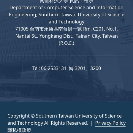
南臺科技大學 資訊工程系
Department
of
Computer
Science and Information
Engineering, Southern Taiwan University of Science
and Technology
71005 台南市永康區南台街一號 Rm. C201, No.1,
Nantai St., Yongkang Dist., Tainan City, Taiwan
(R.O.C.)
Tel: 06-2533131 轉 3201、3200
Copyright © Southern Taiwan University of Science
and Technology All Rights Reserved. ｜
Privacy Policy
隱私權政策