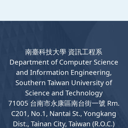
南臺科技大學 資訊工程系
Department
of
Computer
Science
and Information Engineering,
Southern Taiwan University of
Science and Technology
71005 台南市永康區南台街一號 Rm.
C201, No.1, Nantai St., Yongkang
Dist., Tainan City, Taiwan (R.O.C.)