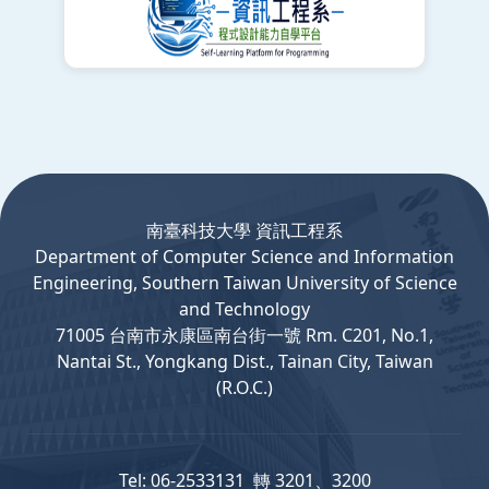
:::
南臺科技大學 資訊工程系
Department
of
Computer
Science and Information
Engineering, Southern Taiwan University of Science
and Technology
71005 台南市永康區南台街一號 Rm. C201, No.1,
Nantai St., Yongkang Dist., Tainan City, Taiwan
(R.O.C.)
Tel: 06-2533131 轉 3201、3200