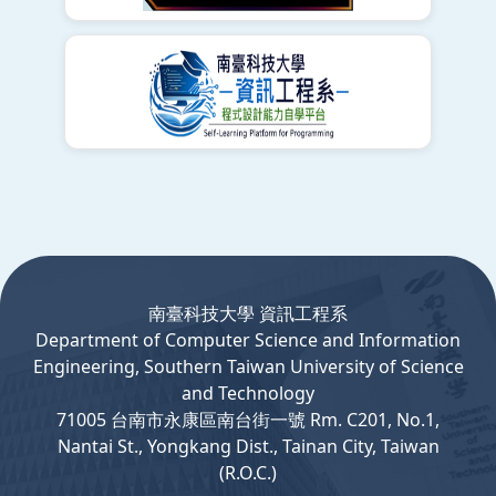
:::
南臺科技大學 資訊工程系
Department
of
Computer
Science and Information
Engineering, Southern Taiwan University of Science
and Technology
71005 台南市永康區南台街一號 Rm. C201, No.1,
Nantai St., Yongkang Dist., Tainan City, Taiwan
(R.O.C.)