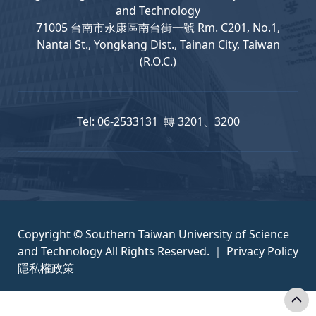
and Technology
71005 台南市永康區南台街一號 Rm. C201, No.1,
Nantai St., Yongkang Dist., Tainan City, Taiwan
(R.O.C.)
Tel: 06-2533131 轉 3201、3200
Copyright © Southern Taiwan University of Science
and Technology All Rights Reserved. ｜
Privacy Policy
隱私權政策