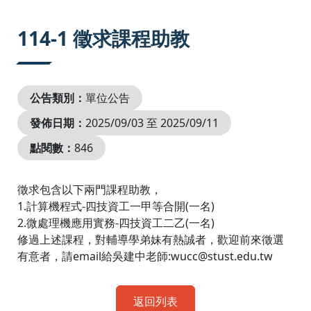
:::
114-1 徵求課程助教
公告類別：
單位公告
發佈日期：
2025/09/03 至 2025/09/11
點閱數：
846
徵求包含以下兩門課程助教，
1.計算機程式-四技資工一甲等合開(一名)
2.微處理機應用實務-四技資工二乙(一名)
修過上述課程，對輔導學弟妹有熱誠者，歡迎前來徵選
有意者，請email給吳建中老師:wucc@stust.edu.tw
返回列表