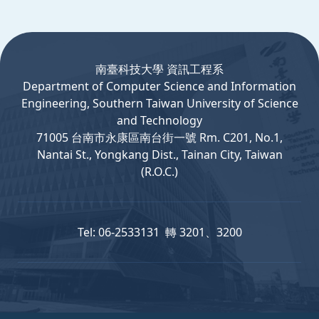
:::
南臺科技大學 資訊工程系
Department
of
Computer
Science and Information
Engineering, Southern Taiwan University of Science
and Technology
71005 台南市永康區南台街一號 Rm. C201, No.1,
Nantai St., Yongkang Dist., Tainan City, Taiwan
(R.O.C.)
Tel: 06-2533131 轉 3201、3200