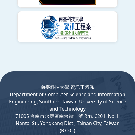
:::
南臺科技大學 資訊工程系
Department
of
Computer
Science and Information
Engineering, Southern Taiwan University of Science
and Technology
71005 台南市永康區南台街一號 Rm. C201, No.1,
Nantai St., Yongkang Dist., Tainan City, Taiwan
(R.O.C.)