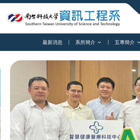
:::
最新消息
系所簡介
五專簡介